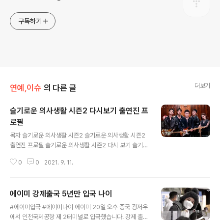
구독하기
더보기
연예,이슈
의 다른 글
슬기로운 의사생활 시즌2 다시보기 출연진 프
로필
글 내용
목차 슬기로운 의사생활 시즌2 슬기로운 의사생활 시즌2
출연진 프로필 슬기로운 의사생활 시즌2 다시 보기 슬기로
운 의사생활 시즌3 같이 알아두면 좋은 정보 슬기로운 의
0
0
2021. 9. 11.
사생활 시즌2 tvN '슬기로운 의사생활 시즌2' 99즈의 포
스팅이 공개되었습니다. 조정석, 유연석, 정경호, 김대영,
전미도 올 블랙 컬러로 드레스 코드를 맞춰 입은 99즈의
에이미 강제출국 5년만 입국 나이
색다른 매력이 넘치는 포스팅입니다. 이제 다음 주 16일 대
글 내용
망의 마지막 회가 방영 예정인데 99즈의 포스팅이 공개되
#에이미입국 #에이미나이 에이미 20일 오후 중국 광저우
어 과연 어떤 내용일지 시청자들의 궁금증을 자아냅니다.
에서 인천국제공항 제 2터미널로 입국했습니다. 강제 출국