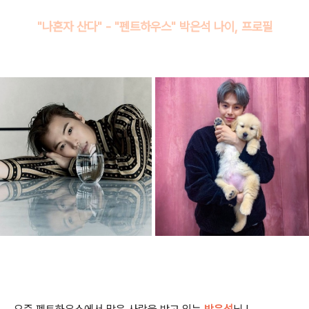
"나혼자 산다" - "펜트하우스" 박은석 나이, 프로필