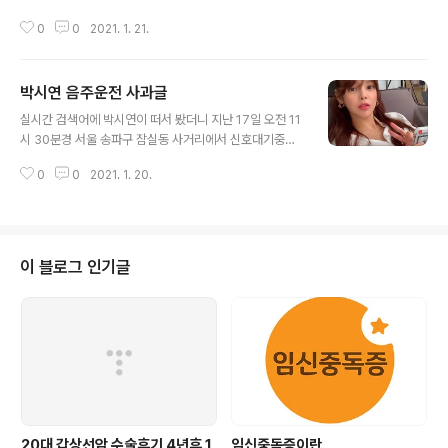
슬기로운 의사생활 시즌2 출연진 프로필 조정석 - 이익준
으로 5년만에 입국하게 되었습니다. 5년만의 모습이라 다
역 출생일 1980년 12월 26일 신체 174cm 74kg AB형
0
0
2021. 1. 21.
소 많이 달라진 모습인데요.. 미국 시민권자인 에미미는 지
배우자 거미 자녀 딸 학력 서울예대 유연석 - 안정원 역 출
난 2015년 12월 말 한국에서 미국으로 강제 출국, 입국 금
생일 1984년..
지 기간은 5년이였으며 기간이 만료돼 에이미는 5년만에
박시연 음주운전 사과글
한국 땅을 밟았습니다. 인터뷰 중 숨이 많이 찬 모습이 였습
글 내용
니다. "뭐라고 해야할지 ... 설명을 표현할수가 없어요.. 아
실시간 검색어에 박시연이 떠서 봤더니 지난 17일 오전 11
직도 실감이 안나고.. 우선 가족들 만날 생각하면서 ... 가족
시 30분경 서울 송파구 잠실동 사거리에서 신호대기중이
과 함께 있고 싶은 마음에 ... " 간단하게 인터뷰를 마쳤습니
던 차량을 들이받는 사고를 냈고 현장에서 교통경찰이 즉
다. 아마도 5년간 타국에 있다보니 가족이 많이 그리운 모
0
0
2021. 1. 20.
각 출동하는 사건이 벌어졌답니다. 이게 무슨일인가 싶네
습입니다. 에이미는 입국하자마자 머리 숙여 사과하였습니
요.. 한동안 잠잠했던 박시연님 2013년쯤에 프로포폴 불
다. 에이미 ..
법 투약으로 시끌벅적했다가 다시 잠잠해서 산후조리원에
서 뵙게되어 너무 반가운 여배우였는데,,, 이번 일은 정말
아쉽네요.. 문제는 음주운전이 였다는 건데... 그자리에
이 블로그 인기글
서 교통경찰은 가해차량 운전자인 박시연의 음주측정을 했
고 혈중알콜 농도가 무료 0.097%가 나왔다고 하네요... 만
취상태라고 보시면 됩다고 하네요. 실은 16일 저녁 집에서
지인과 함께 술을 마셨고 다음날인 17일 숙취가 풀렸다고
판단해 자차로 외출을 했고. 차를 ..
20대 갑상선암 수술후기 4년후 1
임신중독증이란