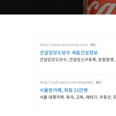
http://www.seummna.com
광고
건설업양도양수 세움건설정보
건설업양도양수, 건
http://cafe.daum.net/dhqkdkd
광고
서울맘카페, 회원 21만명
서울 대형카페. 육아, 교육, 재테크, 부동산, 