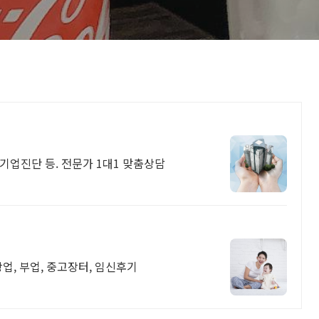
설업신규등록, 분할합병, 기업진단 등. 전문가 1대1 맞춤상담
창업, 부업, 중고장터, 임신후기