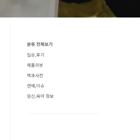
분류 전체보기
일상,후기
제품리뷰
백과사전
연예,이슈
임신,육아 정보