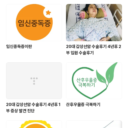
머리에 등이 아치형이며 꼬리가 기다란 척추동물의 모습을
갖추고 있습니다. 단일세포였던 수정란이 불과 4주 만에
수백 개의 세포로 분열해 신경, 근육, 혈관, 골격 등 인체의
주요 계통을 갖춘 조직화..
임신중독증이란
20대 갑상선암 수술후기 4년후 2
부 입원 수술후기
20대 갑상선암 수술후기 4년후 1
산후우울증 극복하기
부 증상 발견 진단