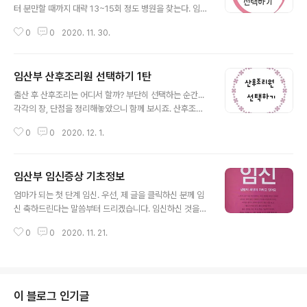
터 분만할 때까지 대략 13~15회 정도 병원을 찾는다. 임신
7개월 이전에는 한 달에 한 번, 8~9개월에는 한 달에 두
0
0
2020. 11. 30.
번, 막달에는 일주일에 한 번 검진을 받는다. 이를 고려해
교통이 편리하고 차가 막혀도 1시간 내에 갈 수 있는 병원
을 선택한다. 출산과 산욕기까지 생각한다. 초진부터 출산,
임산부 산후조리원 선택하기 1탄
산욕기까지 같은 병원에서 진찰을 받는 것이 가장 바람직
글 내용
하다. 정해진 주치의와 임신부가 지속적인 신뢰감을 쌓으
출산 후 산후조리는 어디서 할까? 부단히 선택하는 순간...
면 임신부 입장에서는 안심하고 분만할 수 있으며, 의사는
각각의 장, 단점을 정리해놓았으니 함께 보시죠. 산후조리
이상 징후나 응급상황에 더 잘 대처할 수 있다. 건강 상태를
원에서 장점 1 산후조리에 전념할 수 있다. 집을 떠나 전문
고려한다. 35세 이상인 경우, 가족 중 유전적 질병이 있는
0
0
2020. 12. 1.
기관에 들어가므로 전적으로 자신의 몸만 돌보며 생활할
경우, 임신부 본인의 건강이 좋지 않은 경우, 태아에게 이상
수 있다. 전문가가 아기를 돌봐주기 때문에 아기에 대한 신
이 있는 ..
경을 덜 쓰고 안정을 취하면서 시기에 맞게 몸조리를 할 수
임산부 임신증상 기초정보
있다 대체로 산모의 몸 회복이 빠르고 염증과 통증 등 출산
글 내용
으로 인한 후유증도 적다. 신생아는 밤낮이 따로 없기 때문
엄마가 되는 첫 단계 임신. 우선, 제 글을 클릭하신 분께 임
에 밤에도 안아주고 돌봐주어야 한다. 산후조리원에서는
신 축하드린다는 말씀부터 드리겠습니다. 임신하신 것을
전문 간호사가 돌봐주므로 밤에도 맘 놓고 쉴 수 있다. 장점
정말로 축하드립니다! 하지만 임신되었는데 뭐부터 해야
2 프로그램과 편의 시설이 잘 갖춰져 있다. 산후 체조나 체
0
0
2020. 11. 21.
할지, 뭐가 맞는 건지, 뭐가 틀린 건지 모릅니다. 처음 접해
형관리를 도와주는 요가, 유방 마사지를 비롯해 아기 돌보
보는 경험, 아무것도 모르는 것이기에 더 두렵고 귀찮기에
기 강좌, 모빌, 장난감..
자꾸만 미루게 됩니다. 소중한 나의 아기를 위한 초보 임산
부 첫 단계 임신 기초 정보를 알려드릴게요. 임신 기초 정보
의사도 가르쳐주지 않은 초음파 사진 읽는 법을 알려드리
이 블로그 인기글
겠습니다. 임신 첫 달이 끝나갈 무렵의 태아는 둥그스름한