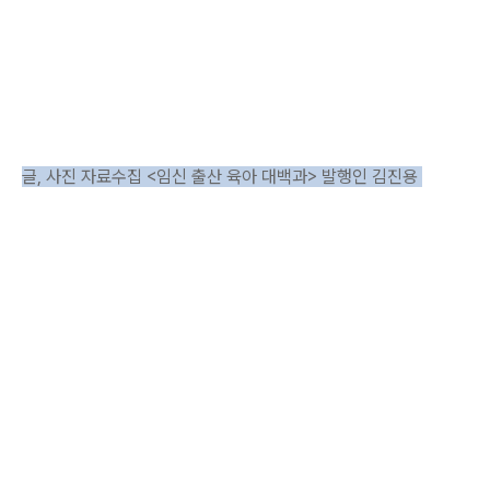
글, 사진 자료수집 <임신 출산 육아 대백과> 발행인 김진용