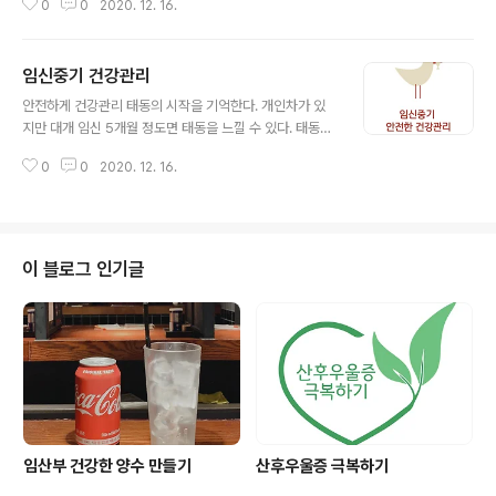
0
0
2020. 12. 16.
이 가장 신빙성 있다. 융모 성선 자극 호르몬의 수치가 증가
하는 시기와 입덧이 나타나는 시기가 임신 6~7주로 일치
하기 때문이다. 심리적 원인 임신을 하면 당연히 입덧이 뒤
임신중기 건강관리
따른다는 생각으로 임신부 스스로 속이 불편하다고 느끼는
글 내용
심리적 원인도 크다. 대부분의 경우 스트레스를 받거나 정
안전하게 건강관리 태동의 시작을 기억한다. 개인차가 있
신적으로 불안정하고 예민하며 신경질적일 때 입덧이 더
지만 대개 임신 5개월 정도면 태동을 느낄 수 있다. 태동은
심하게 나타난다. 산책을 해서 기분전환을 하거나 심호흡
아기가 엄마에게 처음으로 보내는 신호이며, 태아가 잘 성
으로 마음을 가다듬으면 증상이 나아지는 것도 이런 연구
0
0
2020. 12. 16.
장하고 있는지 판단하고 출산 예정일을 추정하는데 도움이
결과를 뒷받침한다. 한의학적으로 보면 임신 조증이라 하
된다. 유방마사지를 시작한다. 임신 중기가 되면 본격적으
여 비위가 약하고 수분 대사가 원활하지 못하면 담..
로 유선이 발달하면서 임신부 몸은 모유를 만들 준비를 한
다. 이때부터 유방과 유두 마사지를 시작한다. 목욕할 때나
잠자기 전 2~3분 정도 하는 것이 가장 좋은데, 세균이 침
이 블로그 인기글
투하지 않도록 손을 깨끗이 씻고 손톱도 짧게 정리해 유두
에 상처가 나지 않게 한다. 마사지를 꾸준히 하면 유방의 혈
액순환이 좋아지고 유선 발육이 촉진되어 모유가 잘 나온
다. 단, 유두를 지나치게 자극하면 옥시토신이라는 호르몬
이 분비돼 자궁이 수축할 수 있으므..
임산부 건강한 양수 만들기
산후우울증 극복하기