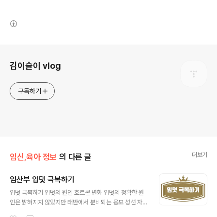
(새창열림)
로그 정보
김이슬이 vlog
구독하기
더보기
임신,육아 정보
의 다른 글
임산부 입덧 극복하기
글 내용
입덧 극복하기 입덧의 원인 호르몬 변화 입덧의 정확한 원
인은 밝혀지지 않았지만 태반에서 분비되는 융모 성선 자
극 호르몬(hCG)이 구토 중추를 자극하기 때문이라는 학설