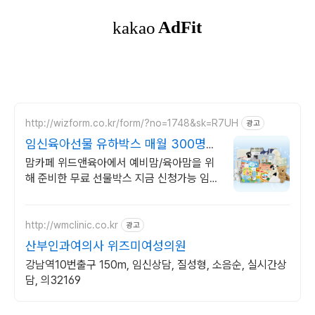
http://wizform.co.kr/form/?no=1748&sk=R7UH
광고
임신육아선물 유하박스 매월 300명
추첨
맘카페 위드앤육아에서 예비맘/육아맘을 위
해 준비한 무료 선물박스 지금 신청가능 임산
부부터 육아맘까지 누구나 신청가능
http://wmclinic.co.kr
광고
산부인과여의사 위즈미여성의원
강남역10번출구 150m, 임신상담, 질성형, 소음순, 실시간상
담, 의32169