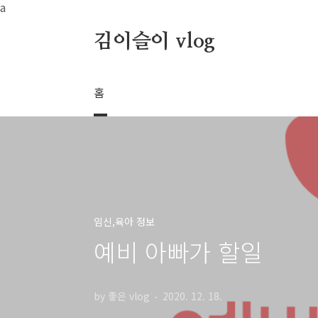
본문 바로가기
a
김이슬이 vlog
홈
임신,육아 정보
예비 아빠가 할일
by 좋은 vlog
2020. 12. 18.