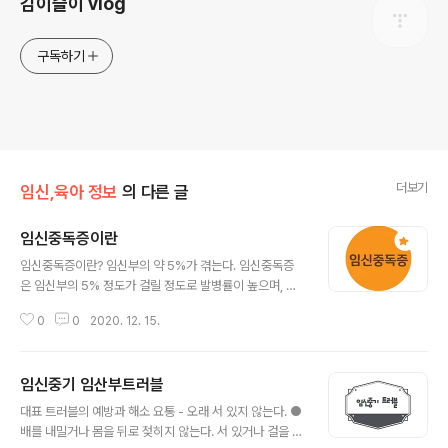
김이슬이 vlog
구독하기
더보기
임신,육아 정보
의 다른 글
임신중독증이란
글 내용
임신중독증이란? 임신부의 약 5%가 겪는다. 임신중독증
은 임신부의 5% 정도가 걸릴 정도로 발병률이 높으며, 자
간전증과 자간증으로 나뉜다. 임신 20주부터 나타날 수 있
0
0
2020. 12. 15.
는 자간전증의 초기 증상은 단백뇨, 얼굴과 손의 부종, 140
mmHg 이상의 고혈압 등이며 심하면 태아에게 뇌 장애,
시각장애, 폐부종, 청색증, 등이 나타난다. 더 악화되면 자
임신중기 임산부트러블
간증으로 되는데, 자간전증의 증상에 발작과 혼수가 뒤따
글 내용
른다. 고혈압, 부종, 단백뇨 순으로 나타난다. 임신 중 독 중
대표 트러블의 예방과 해소 요통 - 오래 서 있지 않는다. ●
의 정확한 원인은 밝혀지지 않았지만, 임신으로 인한 혈액
배를 내밀거나 몸을 뒤로 젖히지 않는다. 서 있거나 걸을 때
순환기의 변화에 몸이 적응하지 못해 생긴다고 보는 것이