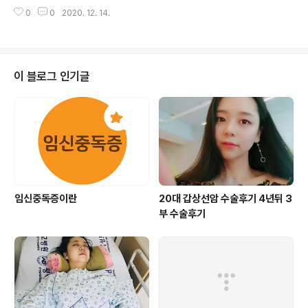
도 등을 쭉 펴고, 한 자세로 오래 서 있지 않도록 노력한다.
일반적이다. 주요 증상이 나타나는 순서는 개인마다 차이
0
0
2020. 12. 14.
●의자는 너무 푹신하거나 등받이가 없는 것은 피하고 등
가 있다. 보통은 고혈압, 부종, 단백뇨 순이다. 혈액 흐름이
받이에 등을 바짝 붙이고 곧게 앉는다. 30분 이상 앉아 있
원활하지 못해 고혈압과 ..
지 않는다. ●인대가 늘어나 있으므로 푹신한 침대에서 자
는 것은 좋지 않다. 단단한 매트리스로 바꾸거나 당분간 바
닥에 요를 깔고 잔다. 잠잘 때는 물론 잠시 누워 쉴 때도 옆
이 블로그 인기글
으로 눕는 것이 좋다. ●통증이 심할 때는 몸을 따뜻하게 하
면 도움이 된다. 잠들기 전 미지근한 물로 목욕해 체온을 올
리고, 보온성이 좋은 잠옷을 입고 잔다. ●임신부의 허리 등
의 근육이 튼튼하면 요통이 생기지 않는다. 수영이나 체조
등 꾸준한..
임신중독증이란
20대 갑상선암 수술후기 4년뒤 3
부 수술후기