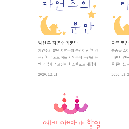
임산부 자연주의분만
자연분만
자연주의 분만 자연주의 분만이란 '인권
통증을 줄이
분만'이라고도 하는 자연주의 분만은 분
이란 마인드
만 과정에 의료진이 최소한으로 개입해
을 줄이는 
최대한 자연스럽게, 순리대로 진행하는
건반사에 
2020. 12. 21.
2020. 12. 2
분만법이다. 제왕절개가 아닌 분만을 통
통해 조건
상적으로 자연분만이라고 하지만, 그 과
진통을 최소
정에도 상당히 많은 인위적 처치를 시행
크게 연상,
하는 것이 사실이다. 임신부는 분만 전에
왕절개가 아
금식을 해야 하고, 병원에 도착하자마자
있다. 임신
남편이나 가족들과 떨어져 주삿바늘로 수
산부인과 
액을 맞고, 심전도계를 부착한 후 관장과
하는 곳이 
회음부 면도를 한다. 이런 과정은 분만 중
하며, 호흡