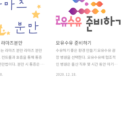
 라마즈분만
모유수유 준비하기
는 라마즈 분만 라마즈 분만
수유하기 좋은 환경 만들기 모유수유 권
 컨트롤과 호흡을 통해 통증
장 병원을 선택한다. 모유수유에 협조적
분만법이다. 분만 시 통증은 조
인 병원은 출산 직후 몇 시간 동안 아기와
의해 나타나는 것으로 훈련을
엄마가 함께 있도록 배려해주거나 모자동
0.
2020. 12. 18.
반사의 연결 통로를 차단하면
실을 운영한다. 또 아기가 생애 첫 젖 빨기
화할 수 있다. 통증 완화법은
에 성공할 때까지 기다려주고, 상주하는
 호흡, 이완의 세 가지이다. 제
모유수유 전문가가 필요할 때마다 도움을
닌 모든 분만법과 병행할 수
준다. 산후조리원 역시 전동 유축기를 갖
 중기부터 연습한다. 종합병원,
추고 있고 모유수유 강좌 프로그램이 있
전문병원 등 라마즈교실을 운영
는 곳, 모자동실을 운영하는 곳으로 선택
많다. 임신 7~8개월부터 교육
한다. 모유수유 계획을 미리 알린다. 출산
법을 먼저 배운다. 4~5주 과정
할 병원에 모유수유 계획을 미리 알리면