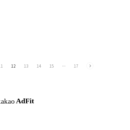
2시간씩 남편과 함께 호흡과 신
출산 후 첫 젖을 먹이기까지의 과정이 순
동을 배운다. 분만 전 과정을 남
조롭다. 갓 태어난 아기는 정신이 말똥말
한다. 근육을 이완시키거나 호
똥하기 때문에 이때 첫 번째 모유수유를
하는 것은 남편(보호자)의 역
하면 젖을 먹이기가 쉽다. 출산 후 30~1시
편이 연습 과정부터 분만까지
간 이내가 가장 좋으며, 병원 측에서 엄마
연상법과 호흡법, 신..
의 의사를 정확히 알고 있어야 잊지..
11
12
13
14
15
···
17